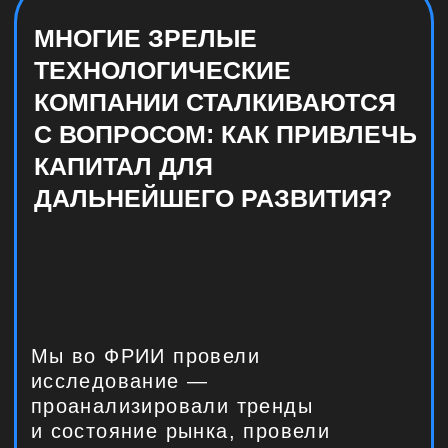
исследование —
проанализировали тренды
и состояние рынка, провели
интервью с 60 руководителями IT-
компаний и поговорили
с экспертами отрасли, чтобы дать
практические рекомендации
и оценку возможностей для
компаний, которые рассматривают
этот путь.
МЫ РАДЫ ПРЕДСТАВИТЬ
ВАМ РЕЗУЛЬТАТЫ
ИССЛЕДОВАНИЯ
И ПРИГЛАШАЕМ ВАС
ОБСУДИТЬ ИХ
ЧТО ЖДЕТ