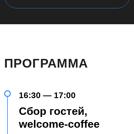
18:30 — 18:50
Coffee-break
18:50 — 19:30
Способы
привлечения
капитала в 2025
году в России
Дебаты
Иван Шкабарня, Заур
Абуталимов
19:30 — 20:00