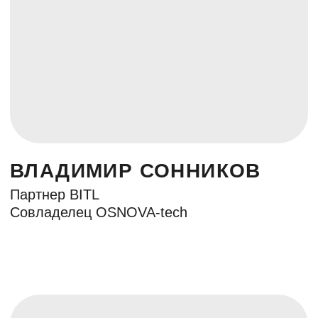
НАША РАССЫЛКА
Контакты:
Москва, ул.Мясницкая,д.13 с.18
ОГРН: 1147746788364
ИНН: 7709958269
marketing@iidf.ru
© © ООО «Практика инноваций», 2024.
Все права защищены.