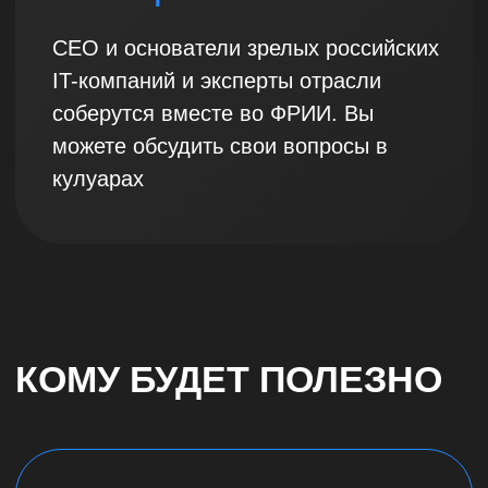
ПРОГРАММА
16:30 — 17:00
Сбор гостей,
welcome-coffee
17:00 — 17:50
Привлечение
внешнего капитала
для ИТ-компаний
в России
Презентация
исследования