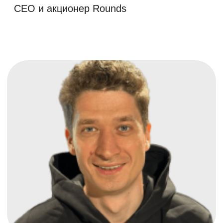
О ФРИИ
Самый активный
венчурный фонд в Европе
Собственная методология
трекинга
2000+ компаний прошли