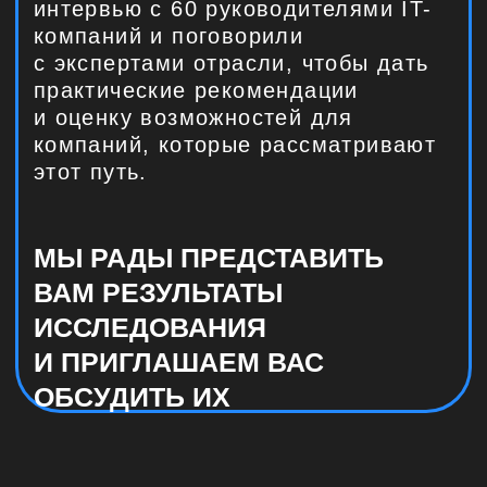
УЧАСТНИКОВ
Презентация
исследования
Венчур в России: состояние
рынка
Анализ трендов
Результаты 60 интервью
Экспертные мнения
Дискуссия и
дебаты
плюсы и минусы венчурного
финансирования для ИТ-компаний
какие сложности возникают
при привлечении капитала
как участники рынка с ними
справляются