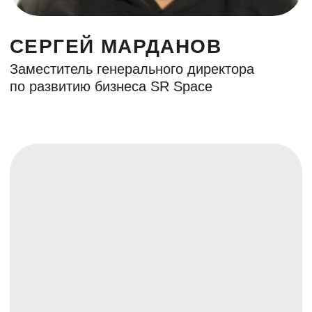
акселерационную
программу
6 млрд рублей объем
Фонда
10 лет на рынке
450+ компаний в портфеле