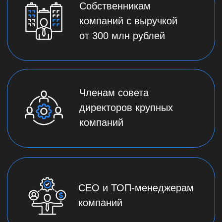
ФРИИ
Дмитрий Калаев, директор
«Акселератора ФРИИ»
17:50 — 18:30
Венчур в России:
долгосрочная
стратегия
Панельная
дискуссия
Антон Утехин, Сергей
Марданов, Владимир Сонников