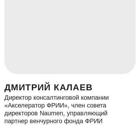
Партнер BITL
Совладелец OSNOVA-tech
ЗАУР АБУТАЛИМОВ
СЕО облачного сервиса
видеонаблюдения Ivideon