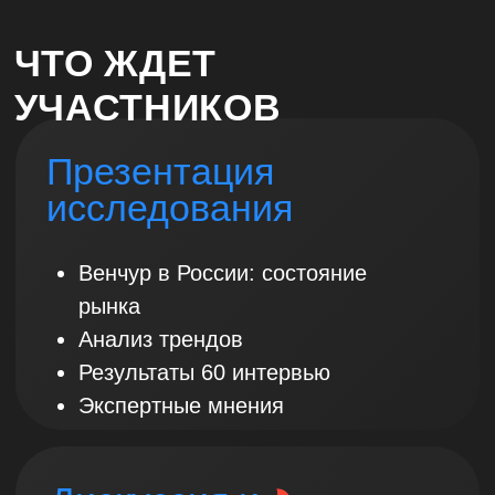
Кому подойдет и не подойдет
привлечение капитала
Нетворкинг
СЕО и основатели зрелых российских
IT-компаний и эксперты отрасли
соберутся вместе во ФРИИ. Вы
можете обсудить свои вопросы в
кулуарах
КОМУ БУДЕТ ПОЛЕЗНО